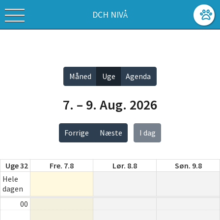
DCH NIVÅ
Vis alle
Måned
Uge
Agenda
7. – 9. Aug. 2026
Forrige
Næste
I dag
Uge 32
Fre. 7.8
Lør. 8.8
Søn. 9.8
Hele
dagen
00