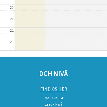
20
21
22
23
SPONSORER
DCH NIVÅ
FIND OS HER
Møllevej 14
2990 - Nivå