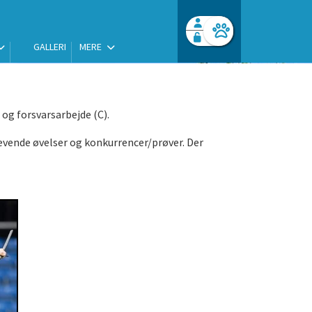
GALLERI
MERE
Facebook login
Husk mig
Glemt password
Opret profil
 og forsvarsarbejde (C).
Log ind
rævende øvelser og konkurrencer/prøver. Der