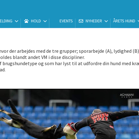
ELDING
HOLD
EVENTS
NYHEDER
ÅRETS HUND
vor der arbejdes med de tre grupper; sporarbejde (A), lydighed (B)
ldes blandt andet VM i disse discipliner.
af brugshundetype og som har lyst til at udfordre din hund med k
ad.