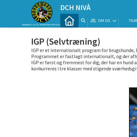
DCH NIVÅ
OM OS
TILM
Danmarks civile Hundeførerforening
IGP (Selvtræning)
IGP er et internationalt program for brugshunde, h
Programmet er fastlagt internationalt, og der afho
IGP er først og fremmest for dig, der har en hund 
konkurreres i tre klasser med stigende sværhedsgr