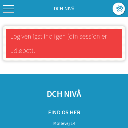
DCH NIVÅ
Log venligst ind igen (din session er
udløbet).
SPONSORER
DCH NIVÅ
FIND OS HER
Møllevej 14