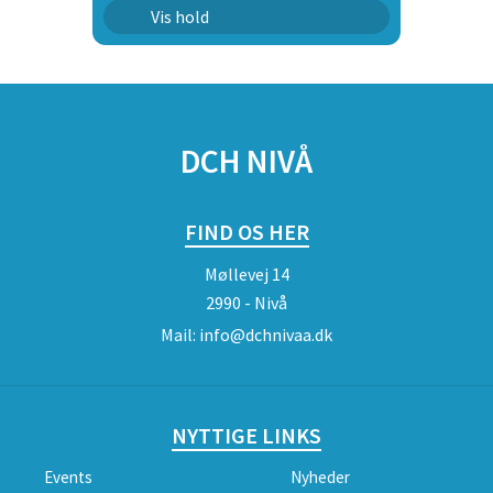
Agility 1
Vis hold
Agility 2
Agility 3
SPONSORER
Agility4
DCH NIVÅ
FIND OS HER
Møllevej 14
2990 - Nivå
Mail:
info@dchnivaa.dk
NYTTIGE LINKS
Events
Nyheder